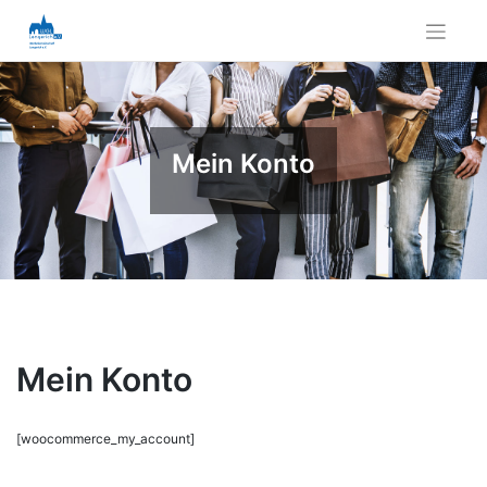
Skip
to
content
Mein Konto
Mein Konto
[woocommerce_my_account]